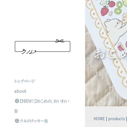
おこ
トップぺージ
about
【NEW!!】おこめの、おいわい
缶
HOME
|
products
クルのクッキー缶